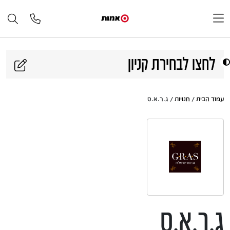
דלג לתוכן
לחצו לבחירת קניון
עמוד הבית
/
חנויות
/ ג.ר.א.ס
ג.ר.א.ס