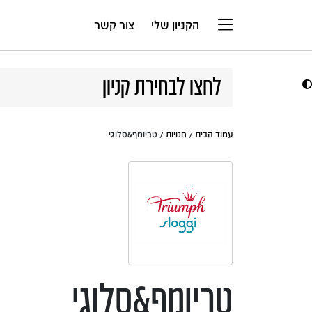
דלג לתוכן
הקניון שלי
צור קשר
לחצו לבחירת קניון
עמוד הבית
/
חנויות
/ טריומף&סלוגי
טריומף&סלוגי