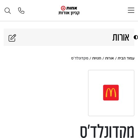
דלג לתוכן
אורות
עמוד הבית
/
אורות
/
חנויות
/ מקדונלד'ס
מקדונלד'ס