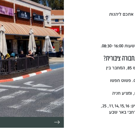
 אתכם ליהנות
08:30-.
חבורה ציבורית?
קניון מיי סנטר נמצא בכניסה המזרחית לכרמיאל על כביש 85, המחבר בין
לנוחותכם, אפשר להגיע בקלות עם WAZE או Google Maps. פשוט חפשו
 ומציע חניה
תחבורה ציבורית: קווי האוטובוס רבים עוצרים בסמוך לקניון: 11,14,15,16, 25,
 נוחה מרחבי באר שבע