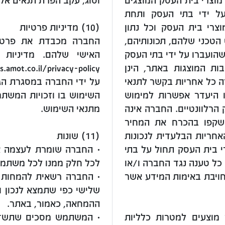
מוצרי בית העסק המוצגים
וסוג, עקב הפרת תנאים אלו
על ידי בתי העסק ותחת
צרי בית העסק וכל נתון
(10) מדיניות פרטיות
הטכני שלהם, תכונותיהם,
החברה מכבדת את פרטיו
שהועברו על ידי בתי העסק
האישי שלהם. מדיניות 
ות המוצגות באתר, הינן
ה כל אחריות בקשר לתנאי
על ידי החברה במסגרת הגי
ו היעדר אפשרות למימוש
השימוש בו וזכויות המשתמ
 הרלוונטיים. החברה אינה
מתנאי השימוש.
ישקפו בהכרח את המחיר
אחריות הבלעדית לנכונות
(11) שונות
י בית העסק תחול על בתי
• החברה שומרת לעצמה א
כל טענה נגד החברה ו/או
לכל חלק ממנו לכל משתמש
חויבת באימות המידע אשר
• החברה רשאית להמחות א
שלישי כפי שתמצא לנכון 
ההמחאה, כאמור, באתר.
 מוצעים למטרות כלליות
• המשתמש מסכים שתשדורת