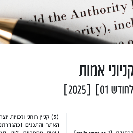
יוני אמות
(5) קניין רוחני וזכויות יוצרים
האתר והתכנים (כהגדרתם 
ברוכים הבאים לאתר קניוני אמות הזמין בכתובת [malls.amot.co.il]
שמות מסחריים, לוגו, תמונ