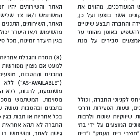
המעודכנים, מהווים את
האתר והשירותים יהיו ז
נים אשר בוצעו ועל כן,
המשתמש ו/או צד שלישי 
ה והחברה תבצע שינויים
האתר, השירותים, התכנים ו
השפיע באופן מהותי על
מהשימוש ו/או היעדר יכול
מצעים סבירים על מנת
בגין היעדר זמינות, מכל סי
(8) הסרת והגבלת אחריות
למעט אם מצוין מפורשות ב
(“VAILABLE
משתמעת, לרבות, ללא הג
 לקניוני החברה, וכולל
מסוימת. המשתמש מסכים
ים, שעות הפעילות ודרכי
בתכנים ובהטבות נעשה ע
 שיווקיות שונות ולרבות
בכל אחריות או חבות בגין 
נים המוצעים על ידי בתי
החברה לא תהא אחראית לכל
מוצרי בית העסק" ו"בית
גישה לאתר, והשימוש בו 