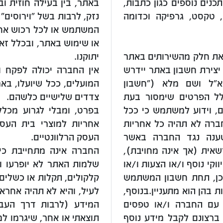
כנים נוספים כגון כתבות,
באתר, בין בעילה חוזית וב
ם, טקסט, גרפיקה וכדומה
נזק, לרבות בשל "וירוסים"
המשתמש או לכל רכוש אח
או שימוש באתר, ובכלל זא
ת חלק מהשירותים באתר
יתוקנו.
יצירת חשבון באתר יידרש
אין החברה יכולה לפקח ו
"ל ושם מלא ("חשבון
המועלים, ככל שיועלו, בא
ל הפרטים שימסור בעת
צדדים שלישיים כלשהם.
ם, וידוע למשתמש כי ככל
בפרט, ומבלי לגרוע מכלל
חברה לא תהיה כל אחריות
אחריות למוצרי בית העסק
נה נגד החברה באשר
העסק הרלוונטיים.
ית (אך אינה מחויבת),
החברה אינה מתחייבת כי 
י נוסף ו/או הצעות ו/או
שלמות האתר לא יופרעו ו/
ו כן, תחת חשבון המשתמש
קלקולים, תקלות או כשלים
בהן הוא מתעניין.בנוסף,
לעיל, והיא לא תהיה אחרא
 עם החברה ו/או טפסים
המידע (לרבות דרך העברת
ברצונם לקבל מידע נוסף
תוצאתי או אחר, שיגרמו ל