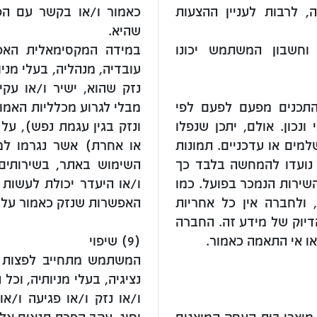
, לרבות לעניין ההצעות
כאמור ו/או בקשר עם הפ
שהיא.
וחשבון המשתמש יכונו
במידה המקסימאלית האפש
עובדיה, מנהליה, בעלי מני
נזק שהוא, ישיר ו/או עקיף
התכנים מפעם לפעם לפי
מבלי לגרוע מכלליות האמור,
נכון. אולם, יתכן שנפלו
ונזק בגין עגמת נפש), על 
למים או עדכניים. תמונות
או אחרת) אשר נגרמו ל
 נועדו להמחשה בלבד כך
השימוש באתר, בשירותים
השירות הנמכר בפועל. כמו
ו/או היעדר יכולת לעשות 
 ולחברה אין כל אחריות
האפשרות שנזק כאמור עלול 
הדיוק של מידע זה. החברה
או אי התאמה כאמור.
(9) שיפוי
המשתמש מתחייב לפצות ו
נציגיה, בעלי מניותיה, וכ
ו/או נזק ו/או פגיעה ו/א