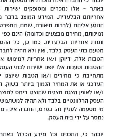
יובהר כי החברה אינה מוכרת או מספקת את 
באתר – אלו נמכרים ומסופקים ישירות 
אחריותם הבלעדית. המידע המוצג בדבר מו
הנוגע אליהם (לרבות תיאורם, שמם, המפרט 
זמינותם, מחירם מבצעים וכדומה) הינם כפי 
ותחת אחריות הבלעדית. כמו כן, כל ההטב
מטעם בתי העסק בלבד, ואין ולא תהיה לחבר
הטבות אלה, דיוקן ו/או אחריות למימוש א
ההטבות וטענות אלו יופנו ישירות לבתי העסק
מתחייבת כי מחירים ו/או הטבות שיוצגו 
העדכני או את המחיר הנמוך ביותר בשוק. ה
ו/או לאופן הצגת מצגים שהוצגו ביחס למוצר
העסק הרלוונטיים בלבד ולא תהיה למשתמש 
מי מטעמה לעניין זה. בפרט, החברה אינה מ
נמסר על ידי בית העסק.
יובהר כי, התכנים וכל מידע הכלול באתר