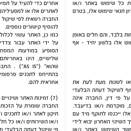
ת כל שימוש באתר ו/או
אחרים כדי להעיד על תמיכ
ון תנאי שימוש אלו, בטרם
לאתרים אלו או למפעיליהם
החברה רשאית לפי שיקול ד
להוסיף קישורים נוספים.
ות בלבד, והם חלים באופן
כמו כן, האתר עשוי לכלול
וש אלו בלשון יחיד - אף
על ידי האתר עבור צדדי
המופיע במודעות המסחר
שלישיים, הינו באחריות
שהוא" (" IS
בהתייחס לתכנים פרסומיים
או לשנות מעת לעת את
אחראית להם.
פוף לשיקול דעתה הבלעדי
 פי דין, החברה אינה
(7) זמינות האתר ושינויים
ם, מוקדמת ו/או בדיעבד.
החברה שומרת על הזכות לת
 אלו ייכנסו לתוקף מיד עם
תיקון לאתר ו/או לתכנים ו
השינוי האחרון יבוא לידי
ו/או השירותים ו/או כל חל
משך השימוש באתר ו/או
פי שיקול דעתה הבלעדי ול