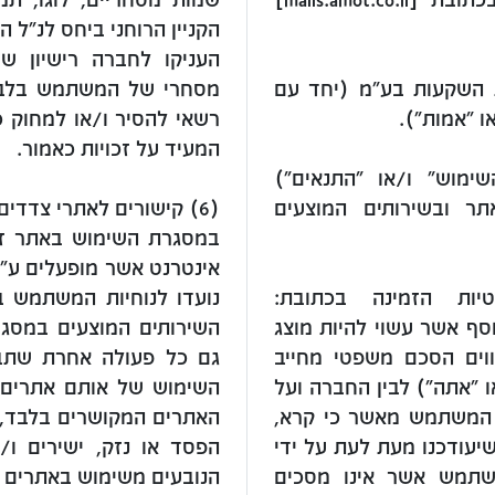
הקניין הרוחני ביחס לנ"ל 
העניקו לחברה רישיון שי
ת השקעות בע"מ (יחד עם
מסחרי של המשתמש בלבד 
ו "אמות").
רשאי להסיר ו/או למחוק כל
המעיד על זכויות כאמור.
ימוש" ו/או "התנאים")
ר ובשירותים המוצעים
(6) קישורים לאתרי צדדים שלישיים ופרסומים מסחריים
במסגרת השימוש באתר זה,
אינטרנט אשר מופעלים ע"י 
יות הזמינה בכתובת:
נועדו לנוחיות המשתמש בל
malls.amot] וכל תנאי נוסף אשר עשוי להיות מוצג
השירותים המוצעים במסגר
וים הסכם משפטי מחייב
גם כל פעולה אחרת שתבצ
 "אתה") לבין החברה ועל
השימוש של אותם אתרים מ
, המשתמש מאשר כי קרא,
האתרים המקושרים בלבד, ו
שיעודכנו מעת לעת על ידי
הפסד או נזק, ישירים ו/
שתמש אשר אינו מסכים
הנובעים משימוש באתרים מ