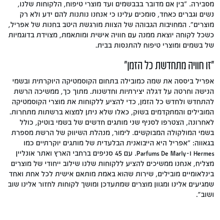
מסבירה. "בין אם מדובר בבבשמים ועד מוצרי טיפוח, הלקוחות שלנו,
נשים וגברים כאחד, סומכים עלינו כי אנחנו נותנות להם ידע ולא רק
מוצרים". המחויבות הגבוהה של הצוות מורגשת היטב בחנות של אפריל,
כשכל לקוחה יוצאת ממנה עם חוויה אישית ומותאמת, מצוידת בדוגמיות
של בשמים ומוצרי טיפוח להתנסות בבית.
״זו חוויה מתחדשת כל הזמן״
אפריל ביססה את שמה כמובילה בתחום הקוסמטיקה היוקרתית ובשמי
הנישה וחרטה על דגלה יצירתיות וחדשנות. מתוך כך, ממשיכה הרשת
להתחדש ולחדש כל הזמן, כדי להציע ללקוחות את מוצרי הקוסמטיקה
המובילים והמתקדמים בשוק, כאלו שלא ניתן למצוא ברשתות מתחרות.
לאחרונה, הצטרפו לסניף שני מותגים חדשים של בשמי בוטיק, כולל
בשמי המולקולה המבוקשים. לימור, מנהלת השיווק של הרשת מספרת
בגאווה: ״אפריל היא הייבואנית הבלעדית של מותגים יוקרתיים כמו
Hermes ו-Parfums De Marly. עם 45 סניפים ברחבי הארץ ואתר אונליין
מצליח, אנחנו ממשיכים להציע ללקוחות שלנו שילוב ייחודי של מוצרים
בינלאומיים מובילים, שירות שהוא באמת מותאם אישית לכל אחת ואחד
שמגיעים אלינו ומגוון מוצרים שמתעדכן ומושך לקוחות לחזור אלינו שוב
ושוב״.