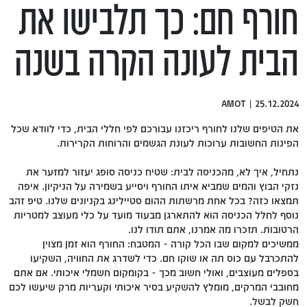
חורף חם: כך תלבישו את
הבית לעונה הקרה בשנה
25.12.2024 | AMOT
את הטיפים שלנו לחורף ריכזנו עבורכם לפי חללי הבית, כדי לוודא שכל
הפינות החשובות ערוכות לעונת הגשמים והרוחות הקרירות.
נתחיל, איך לא, מהכניסה לבית: שטיח כניסה סופג יעזור למזער את
נזקי הבוץ והמים שמביא איתו החורף ויסייע בשמירה על הניקיון. איפה
תמצאו כזה? בכל אחת מרשתות ההום סטיילינג בקניונים שלנו. טיפ זהב
נוסף לחלל הכניסה הוא להתארגן מבעוד מועד על כלי מעוצב למטריות
הרטובות. תזכרו מה אמרנו, אתם תודו לנו.
ממשיכים למקום שבו הכל קורה - המטבח: החורף הוא זמן מצוין
להתכרבל עם כוס תה או שוקו חם. כדי לשדרג את החוויה, השקיעו
בספלים מעוצבים, ואולי חשוב מכך - בקומקום חשמלי איכותי. אם אתם
מחובבי המרקים, מומלץ להשקיע בסיר איכותי וקעריות מרק שיעשו לכם
חשק לבשל.