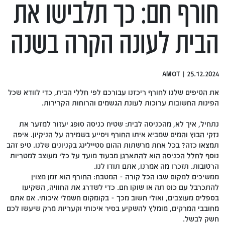
חורף חם: כך תלבישו את
הבית לעונה הקרה בשנה
25.12.2024 | AMOT
את הטיפים שלנו לחורף ריכזנו עבורכם לפי חללי הבית, כדי לוודא שכל
הפינות החשובות ערוכות לעונת הגשמים והרוחות הקרירות.
נתחיל, איך לא, מהכניסה לבית: שטיח כניסה סופג יעזור למזער את
נזקי הבוץ והמים שמביא איתו החורף ויסייע בשמירה על הניקיון. איפה
תמצאו כזה? בכל אחת מרשתות ההום סטיילינג בקניונים שלנו. טיפ זהב
נוסף לחלל הכניסה הוא להתארגן מבעוד מועד על כלי מעוצב למטריות
הרטובות. תזכרו מה אמרנו, אתם תודו לנו.
ממשיכים למקום שבו הכל קורה - המטבח: החורף הוא זמן מצוין
להתכרבל עם כוס תה או שוקו חם. כדי לשדרג את החוויה, השקיעו
בספלים מעוצבים, ואולי חשוב מכך - בקומקום חשמלי איכותי. אם אתם
מחובבי המרקים, מומלץ להשקיע בסיר איכותי וקעריות מרק שיעשו לכם
חשק לבשל.